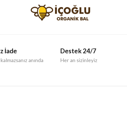
z İade
Destek 24/7
almazsanız anında
Her an sizinleyiz