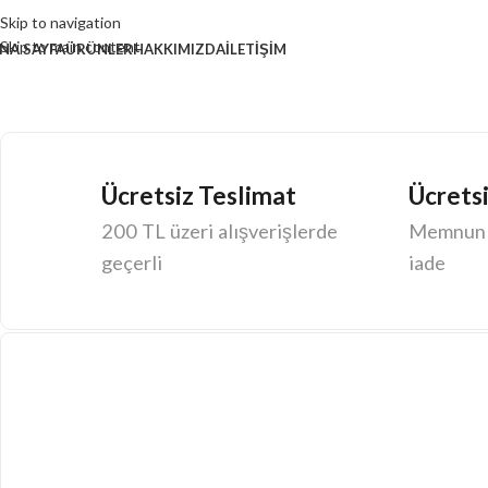
Skip to navigation
Skip to main content
NA SAYFA
ÜRÜNLER
HAKKIMIZDA
İLETIŞIM
Ücretsiz Teslimat
Ücretsi
200 TL üzeri alışverişlerde
Memnun k
geçerli
iade