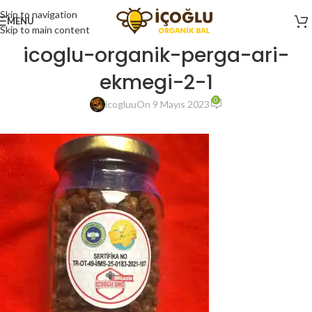
Skip to navigation
MENU
Skip to main content
icoglu-organik-perga-ari-
ekmegi-2-1
0
icogluu
On 9 Mayıs 2023