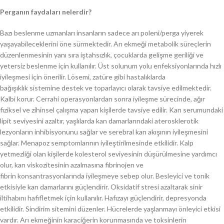
Perganın faydaları nelerdir?
Bazı beslenme uzmanları insanların sadece arı poleni/perga yiyerek
yaşayabileceklerini öne sürmektedir. Arı ekmeği metabolik süreçlerin
düzenlenmesinin yanı sıra iştahsızlık, çocuklarda gelişme geriliği ve
yetersiz beslenme için kullanılır. Üst solunum yolu enfeksiyonlarında hızlı
iyileşmesi için önerilir. Lösemi, zatüre gibi hastalıklarda
bağışıklık sistemine destek ve toparlayıcı olarak tavsiye edilmektedir.
Kalbi korur. Cerrahi operasyonlardan sonra iyileşme sürecinde, ağır
fiziksel ve zihinsel çalışma yapan kişilerde tavsiye edilir. Kan serumundaki
lipit seviyesini azaltır, yaşlılarda kan damarlarındaki aterosklerotik
lezyonların inhibisyonunu sağlar ve serebral kan akışının iyileşmesini
sağlar. Menapoz semptomlarının iyileştirilmesinde etkilidir. Kalp
yetmezliği olan kişilerde kolesterol seviyesinin düşürülmesine yardımcı
olur, kan viskozitesinin azalmasına fibrinojen ve
fibrin konsantrasyonlarında iyileşmeye sebep olur. Besleyici ve tonik
etkisiyle kan damarlarını güçlendirir. Oksidatif stresi azaltarak sinir
iltihabını hafifletmek için kullanılır. Hafızayı güçlendirir, depresyonda
etkilidir. Sindirim sitemini düzenler. Hücrelerde yaşlanmayı önleyici etkisi
vardır. Arı ekmeğinin karaciğerin korunmasında ve toksinlerin