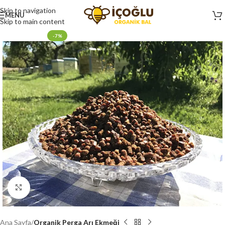
Skip to navigation
MENU
Skip to main content
-7%
Click to enlarge
Ana Sayfa
Organik Perga Arı Ekmeği