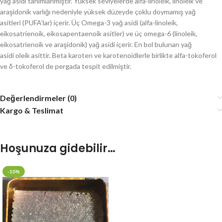
yağ asidi tanımlanmıştır. Yüksek seviyelerde alfa-linoleik, linoleik ve
araşidonik varlığı nedeniyle yüksek düzeyde çoklu doymamış yağ
asitleri (PUFA’lar) içerir. Üç Omega-3 yağ asidi (alfa-linoleik,
eikosatrienoik, eikosapentaenoik asitler) ve üç omega-6 (linoleik,
eikosatrienoik ve araşidonik) yağ asidi içerir. En bol bulunan yağ
asidi oleik asittir. Beta karoten ve karotenoidlerle birlikte alfa-tokoferol
ve δ-tokoferol de pergada tespit edilmiştir.
Değerlendirmeler (0)
Kargo & Teslimat
Hoşunuza gidebilir…
-10%