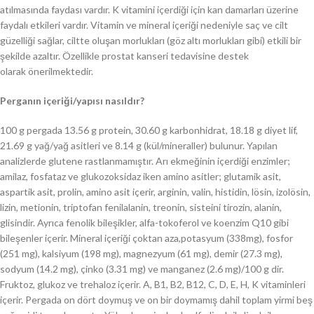
atılmasında faydası vardır. K vitamini içerdiği için kan damarları üzerine
faydalı etkileri vardır. Vitamin ve mineral içeriği nedeniyle saç ve cilt
güzelliği sağlar, ciltte oluşan morlukları (göz altı morlukları gibi) etkili bir
şekilde azaltır. Özellikle prostat kanseri tedavisine destek
olarak önerilmektedir.
Perganın içeriği/yapısı nasıldır?
100 g pergada 13.56 g protein, 30.60 g karbonhidrat, 18.18 g diyet lif,
21.69 g yağ/yağ asitleri ve 8.14 g (kül/mineraller) bulunur. Yapılan
analizlerde glutene rastlanmamıştır. Arı ekmeğinin içerdiği enzimler;
amilaz, fosfataz ve glukozoksidaz iken amino asitler; glutamik asit,
aspartik asit, prolin, amino asit içerir, arginin, valin, histidin, lösin, izolösin,
lizin, metionin, triptofan fenilalanin, treonin, sisteini tirozin, alanin,
glisindir. Ayrıca fenolik bileşikler, alfa-tokoferol ve koenzim Q10 gibi
bileşenler içerir. Mineral içeriği çoktan aza,potasyum (338mg), fosfor
(251 mg), kalsiyum (198 mg), magnezyum (61 mg), demir (27.3 mg),
sodyum (14.2 mg), çinko (3.31 mg) ve manganez (2.6 mg)/100 g dir.
Fruktoz, glukoz ve trehaloz içerir. A, B1, B2, B12, C, D, E, H, K vitaminleri
içerir. Pergada on dört doymuş ve on bir doymamış dahil toplam yirmi beş