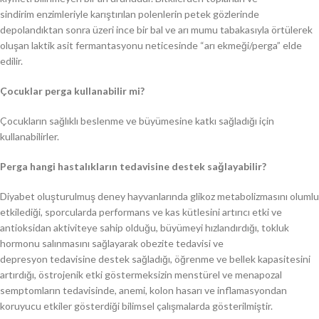
sindirim enzimleriyle karıştırılan polenlerin petek gözlerinde
depolandıktan sonra üzeri ince bir bal ve arı mumu tabakasıyla örtülerek
oluşan laktik asit fermantasyonu neticesinde “arı ekmeği/perga” elde
edilir.
Çocuklar perga kullanabilir mi?
Çocukların sağlıklı beslenme ve büyümesine katkı sağladığı için
kullanabilirler.
Perga hangi hastalıkların tedavisine destek sağlayabilir?
Diyabet oluşturulmuş deney hayvanlarında glikoz metabolizmasını olumlu
etkilediği, sporcularda performans ve kas kütlesini artırıcı etki ve
antioksidan aktiviteye sahip olduğu, büyümeyi hızlandırdığı, tokluk
hormonu salınmasını sağlayarak obezite tedavisi ve
depresyon tedavisine destek sağladığı, öğrenme ve bellek kapasitesini
artırdığı, östrojenik etki göstermeksizin menstürel ve menapozal
semptomların tedavisinde, anemi, kolon hasarı ve inflamasyondan
koruyucu etkiler gösterdiği bilimsel çalışmalarda gösterilmiştir.