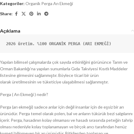
Kategoriler:
Organik Perga Arı Ekmeği
Share:
Açıklama
2026 üretim. %100 ORGANİK PERGA (ARI EKMEĞİ)
Yapılan bilimsel çalışmalarda çok sayıda etkinliğini görününce Tarım ve
Orman Bakanlığı’na yapılan sunumlarla Gıda Takviyesi Kısıtlı Maddeler
listesine girmesini sağlanmıştır. Böylece ticari bir ürün
olarak üretilmesinin ve tüketiciye ulaşabilmesi sağlanmıştır.
Perga ( Arı Ekmeği ) nedir?
Perga (arı ekmeği) sadece arılar için değil insanlar için de eşsiz bir arı
ürünüdür. Perga temel olarak polen, bal ve arıların tükürük bezi salgılarını
içerir. Perga, hasadının kolay olmaması ve hasadı sırasında peteğin tahrip
olması nedeniyle kolay toplanamayan ve birçok arıcı tarafından henüz
kıymeti bilinmeyen bir arı ürünüdür. Bitkilerden toplanan ve