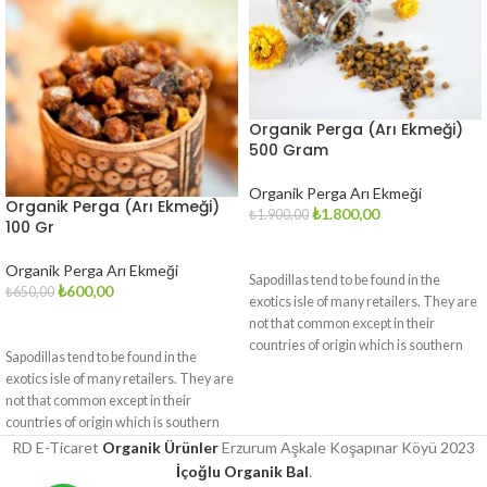
Organik Perga (Arı Ekmeği)
500 Gram
Organik Perga Arı Ekmeği
Organik Perga (Arı Ekmeği)
₺
1.800,00
₺
1.900,00
100 Gr
SEPETE EKLE
Organik Perga Arı Ekmeği
Sapodillas tend to be found in the
₺
600,00
₺
650,00
exotics isle of many retailers. They are
not that common except in their
SEPETE EKLE
countries of origin which is southern
Sapodillas tend to be found in the
Mexico and Central America (Panama,
exotics isle of many retailers. They are
Peurto Rica). Where they are endemic,
not that common except in their
the tree is known as níspero in the
countries of origin which is southern
hispanic language. You find the tree in
Mexico and Central America (Panama,
RD E-Ticaret
Organik Ürünler
Erzurum Aşkale Koşapınar Köyü
2023
low and coastal forests.
Peurto Rica). Where they are endemic,
İçoğlu Organik Bal
.