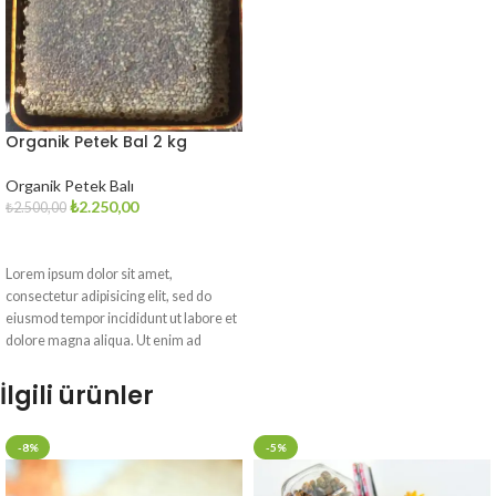
Organik Petek Bal 2 kg
Organik Petek Balı
₺
2.250,00
₺
2.500,00
SEPETE EKLE
Lorem ipsum dolor sit amet,
consectetur adipisicing elit, sed do
eiusmod tempor incididunt ut labore et
dolore magna aliqua. Ut enim ad
minim veniam, quis nostrud
exercitation ullamco,Proin lectus
İlgili ürünler
ipsum, gravida et mattis vulputate,
tristique ut lectus
-8%
-5%